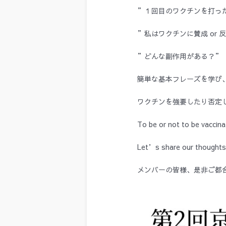
”１回目のワクチンを打っ
”私はワクチンに賛成 or 
”どんな副作用がある？”
簡単な基本フレーズを学び
ワクチンを強要したり否定
To be or not to be vaccin
Let’s share our thoughts
メンバーの皆様、是非ご都