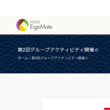
Skip
to
content
第2回グループアクティビティ開催☆
ホーム
/
第2回グループアクティビティ開催☆